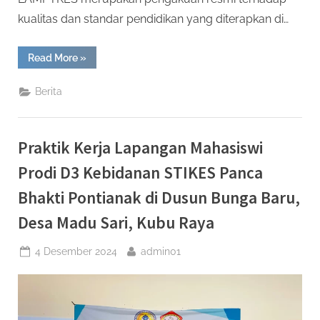
kualitas dan standar pendidikan yang diterapkan di…
“STIPABA
Read More
»
Raih
Akreditasi
Program
Berita
Studi
D3
Kebidanan
dari
LAMPTKES:
Praktik Kerja Lapangan Mahasiswi
Prestasi
Gemilang
dalam
Prodi D3 Kebidanan STIKES Panca
Pendidikan
Kebidanan”
Bhakti Pontianak di Dusun Bunga Baru,
Desa Madu Sari, Kubu Raya
Posted
By
4 Desember 2024
admin01
on