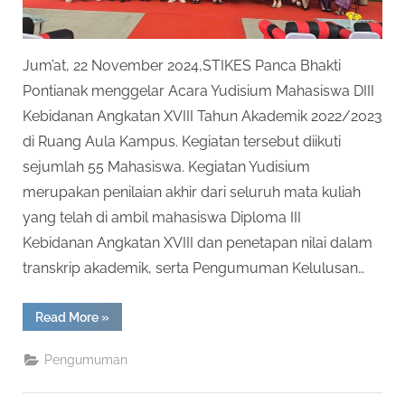
Jum’at, 22 November 2024,STIKES Panca Bhakti
Pontianak menggelar Acara Yudisium Mahasiswa DIII
Kebidanan Angkatan XVIII Tahun Akademik 2022/2023
di Ruang Aula Kampus. Kegiatan tersebut diikuti
sejumlah 55 Mahasiswa. Kegiatan Yudisium
merupakan penilaian akhir dari seluruh mata kuliah
yang telah di ambil mahasiswa Diploma III
Kebidanan Angkatan XVIII dan penetapan nilai dalam
transkrip akademik, serta Pengumuman Kelulusan…
“Yudisium
Read More
»
Ke-
XVIII
STIKES
Pengumuman
Panca
Bhakti
Pontianak”