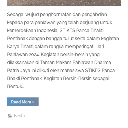
Sebagai wujud penghormatan dan pengabdian
kepada para pahlawan yang telah berjuang untuk
kemerdekaan Indonesia, STIKES Panca Bhakti
Pontianak dengan bangga turut serta dalam kegiatan
Karya Bhakti dalam rangka memperingati Hari
Pahlawan 2024. Kegiatan bersih-bersih yang
dilaksanakan di Taman Makam Pahlawan Dharma
Patria Jaya ini diikuti oleh mahasiswa STIKES Panca
Bhakti Pontianak. Kegiatan Bersih-Bersih sebagai
Bentuk…
“STIKES
Read More
»
Panca
Bhakti
Pontianak
Berita
mengikuti
Karya
Bhakti