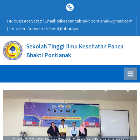
Skip
HP.
to
0823
content
HP. 0823 5013 1717 | Email: stikespancabhaktipontianak@gmail.com
5013
| Jln. Arteri Supadio/A.Yani II,Kuburaya
1717
|
Sekolah Tinggi Ilmu Kesehatan Panca
Email:
stikespancabhaktipontianak@gm
Bhakti Pontianak
|
Mencetak
Jln.
Lulusan
Tenaga
Arteri
Kesehatan
Supadio/A.Yani
Bermutu,
II,Kuburaya
Terpercaya,
Handal
dan
Profesional