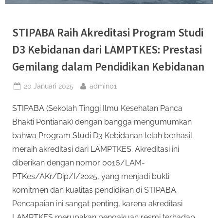
Pengharapan
STIPABA Raih Akreditasi Program Studi
D3 Kebidanan dari LAMPTKES: Prestasi
Gemilang dalam Pendidikan Kebidanan
Posted
By
20 Januari 2025
admin01
on
STIPABA (Sekolah Tinggi Ilmu Kesehatan Panca
Bhakti Pontianak) dengan bangga mengumumkan
bahwa Program Studi D3 Kebidanan telah berhasil
meraih akreditasi dari LAMPTKES. Akreditasi ini
diberikan dengan nomor 0016/LAM-
PTKes/AKr/Dip/I/2025, yang menjadi bukti
komitmen dan kualitas pendidikan di STIPABA.
Pencapaian ini sangat penting, karena akreditasi
LAMPTKES merupakan pengakuan resmi terhadap