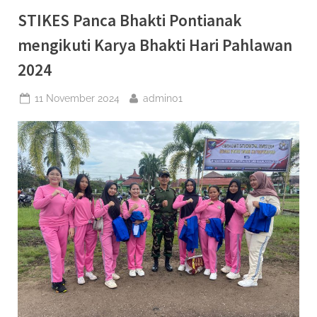
STIKES Panca Bhakti Pontianak
mengikuti Karya Bhakti Hari Pahlawan
2024
Posted
By
11 November 2024
admin01
on