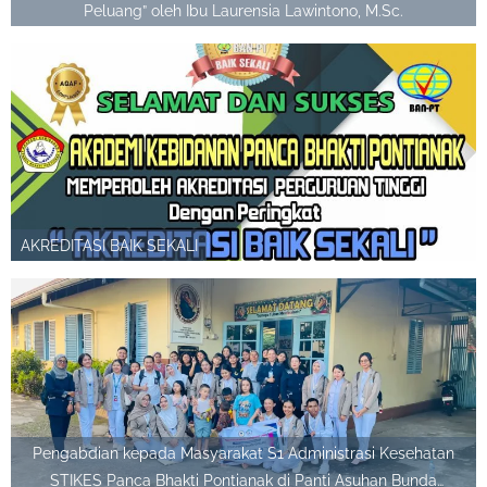
Peluang” oleh Ibu Laurensia Lawintono, M.Sc.
AKREDITASI BAIK SEKALI
Pengabdian kepada Masyarakat S1 Administrasi Kesehatan
STIKES Panca Bhakti Pontianak di Panti Asuhan Bunda