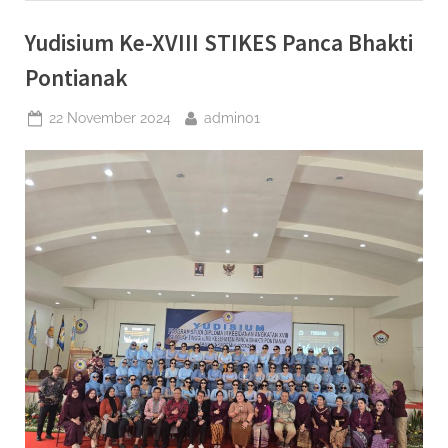
Pontianak”
Yudisium Ke-XVIII STIKES Panca Bhakti
Pontianak
Posted
By
22 November 2024
admin01
on