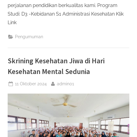
perjalanan pendidikan berkualitas kami. Program
Studi: D3 -Kebidanan S1 Administrasi Kesehatan Klik
Link
Pengumuman
Skrining Kesehatan Jiwa di Hari
Kesehatan Mental Sedunia
Posted
By
11 Oktober 2024
admin01
on