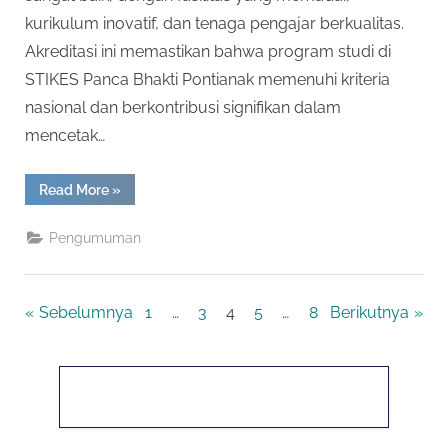
kurikulum inovatif, dan tenaga pengajar berkualitas.
Akreditasi ini memastikan bahwa program studi di
STIKES Panca Bhakti Pontianak memenuhi kriteria
nasional dan berkontribusi signifikan dalam
mencetak…
“Selamat
Read More
»
STIKES
Panca
Bhakti
Pengumuman
Pontianak
meraih
AKREDITASI
BAIK
SEKALI”
Paginasi
Sebelumnya
1
…
3
4
5
…
8
Berikutnya
pos