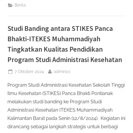
di
Berita
Hari
Kesehatan
Mental
Sedunia”
Studi Banding antara STIKES Panca
Bhakti-ITEKES Muhammadiyah
Tingkatkan Kualitas Pendidikan
Program Studi Administrasi Kesehatan
Posted
By
7 Oktober 2024
admin01
on
Program Studi Administrasi Kesehatan Sekolah Tinggi
Ilmu Kesehatan (STIKES) Panca Bhakti Pontianak
melakukan studi banding ke Program Studi
Administrasi Kesehatan ITEKES Muhammadiyah
Kalimantan Barat pada Senin (12/8/2024). Kegiatan ini
dirancang sebagai langkah strategis untuk berbagi