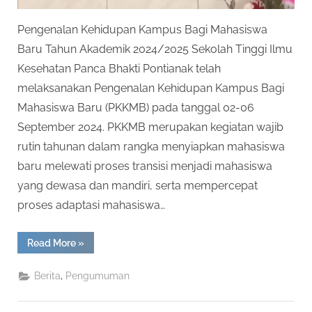
Pengenalan Kehidupan Kampus Bagi Mahasiswa
Baru Tahun Akademik 2024/2025 Sekolah Tinggi Ilmu
Kesehatan Panca Bhakti Pontianak telah
melaksanakan Pengenalan Kehidupan Kampus Bagi
Mahasiswa Baru (PKKMB) pada tanggal 02-06
September 2024. PKKMB merupakan kegiatan wajib
rutin tahunan dalam rangka menyiapkan mahasiswa
baru melewati proses transisi menjadi mahasiswa
yang dewasa dan mandiri, serta mempercepat
proses adaptasi mahasiswa…
“PKKMB
Read More
»
STIKES
Panca
Bhakti
,
Berita
Pengumuman
Pontianak
Tahun
Akademik
2024/2025”