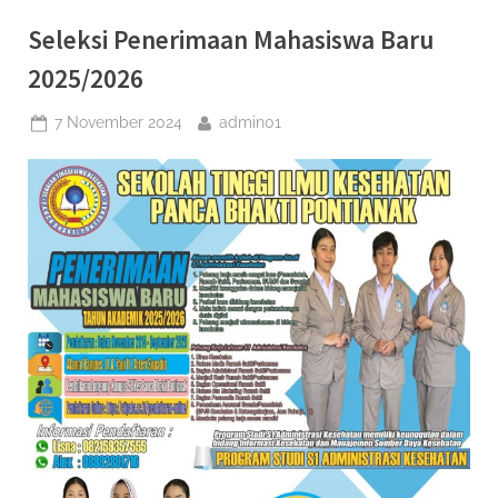
Hari
Pahlawan
Seleksi Penerimaan Mahasiswa Baru
2024”
2025/2026
Posted
By
7 November 2024
admin01
on