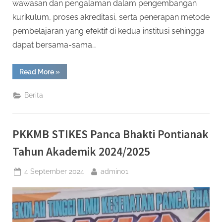
wawasan dan pengalaman dalam pengembangan
kurikulum, proses akreditasi, serta penerapan metode
pembelajaran yang efektif di kedua institusi sehingga
dapat bersama-sama…
“Studi
Read More
»
Banding
antara
STIKES
Berita
Panca
Bhakti-
ITEKES
Muhammadiyah
Tingkatkan
PKKMB STIKES Panca Bhakti Pontianak
Kualitas
Pendidikan
Program
Tahun Akademik 2024/2025
Studi
Administrasi
Kesehatan”
Posted
By
4 September 2024
admin01
on