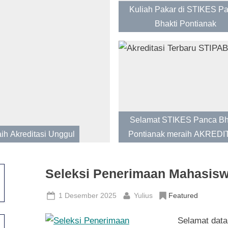
Kuliah Pakar di STIKES P
oggle
ub-
Bhakti Pontianak
menu
Selamat STIKES Panca Bh
ih Akreditasi Unggul
Pontianak meraih AKREDI
BAIK SEKALI
Seleksi Penerimaan Mahasisw
Posted
By
1 Desember 2025
Yulius
Featured
on
Selamat data