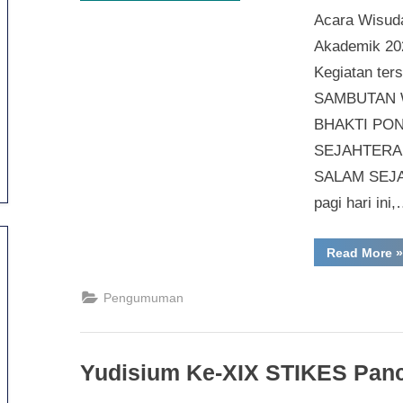
Acara Wisud
Akademik 20
Kegiatan ter
SAMBUTAN 
BHAKTI PON
SEJAHTERA 
SALAM SEJA
pagi hari ini
“
Read More
»
K
X
S
Pengumuman
P
B
P
Yudisium Ke-XIX STIKES Panc