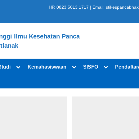
HP. 0823 5013 1717 | Email: stikespancabhakt
nggi Ilmu Kesehatan Panca
tianak
Toggle
Toggle
Toggle
Studi
Kemahasiswaan
SISFO
Pendaftar
sub-
sub-
sub-
menu
menu
menu
Toggle
sub-
menu