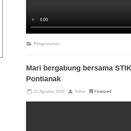
Pengumuman
Mari bergabung bersama STI
Pontianak
Posted
By
22 Agustus 2025
Yulius
Featured
on