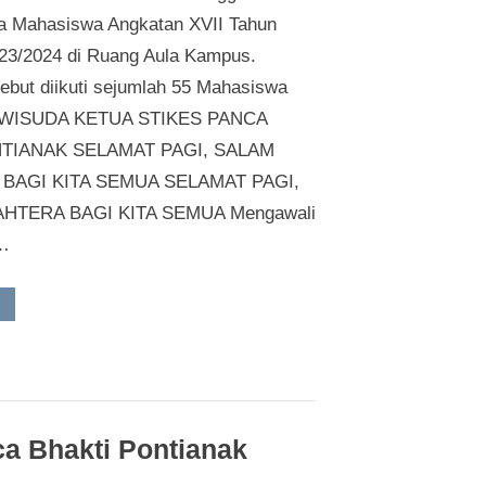
STIKES
a Mahasiswa Angkatan XVII Tahun
Panca
23/2024 di Ruang Aula Kampus.
Bhakti
sebut diikuti sejumlah 55 Mahasiswa
Pontianak
WISUDA KETUA STIKES PANCA
TIANAK SELAMAT PAGI, SALAM
BAGI KITA SEMUA SELAMAT PAGI,
HTERA BAGI KITA SEMUA Mengawali
,…
Wisuda
e-
IX
TIKES
anca
hakti
ontianak”
a Bhakti Pontianak