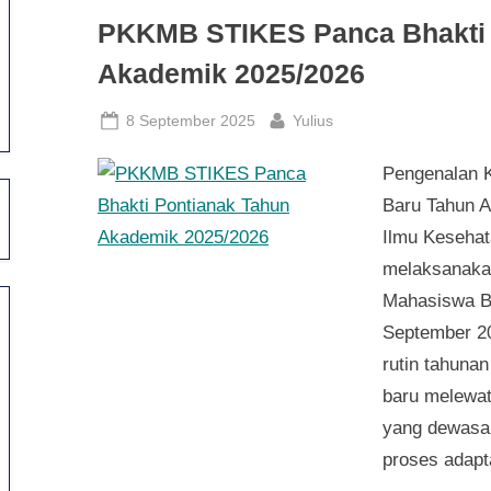
PKKMB STIKES Panca Bhakti 
Akademik 2025/2026
Posted
By
8 September 2025
Yulius
on
Pengenalan 
Baru Tahun A
Ilmu Kesehat
melaksanaka
Mahasiswa B
September 2
rutin tahuna
baru melewat
yang dewasa 
proses adap