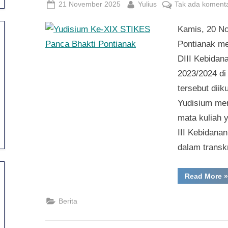
Posted
By
21 November 2025
Yulius
Tak ada koment
on
Kamis, 20 N
Pontianak m
DIII Kebidan
2023/2024 di
tersebut dii
Yudisium mer
mata kuliah 
III Kebidana
dalam trans
“
Read More
»
K
X
S
Berita
P
B
P