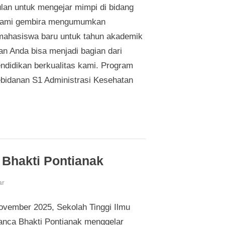
lan untuk mengejar mimpi di bidang
Kami gembira mengumumkan
mahasiswa baru untuk tahun akademik
an Anda bisa menjadi bagian dari
endidikan berkualitas kami. Program
ebidanan S1 Administrasi Kesehatan
Bhakti Pontianak
pada
ar
Wisuda
ovember 2025, Sekolah Tinggi Ilmu
Ke-
XIX
nca Bhakti Pontianak menggelar