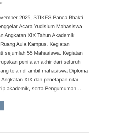
pada
ar
Yudisium
ovember 2025, STIKES Panca Bhakti
Ke-
XIX
enggelar Acara Yudisium Mahasiswa
STIKES
an Angkatan XIX Tahun Akademik
Panca
 Ruang Aula Kampus. Kegiatan
Bhakti
kuti sejumlah 55 Mahasiswa. Kegiatan
Pontianak
upakan penilaian akhir dari seluruh
yang telah di ambil mahasiswa Diploma
n Angkatan XIX dan penetapan nilai
krip akademik, serta Pengumuman…
Yudisium
e-
IX
TIKES
anca
hakti
ontianak”