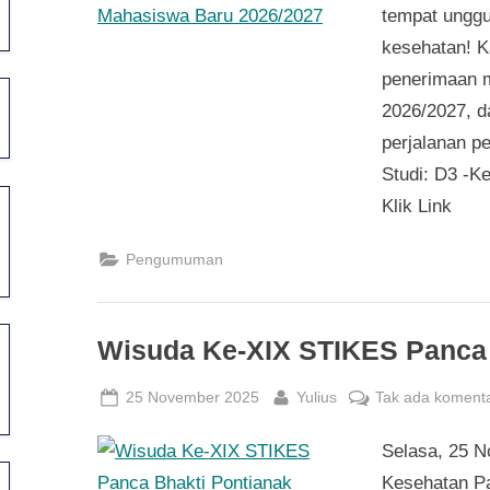
tempat unggu
kesehatan! 
penerimaan 
2026/2027, d
perjalanan p
Studi: D3 -K
Klik Link
Pengumuman
Wisuda Ke-XIX STIKES Panca 
Posted
By
25 November 2025
Yulius
Tak ada koment
on
Selasa, 25 N
Kesehatan Pa