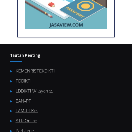
Tautan Penting
KEMENRISTEKDIKTI
PDDIKTI
LDDIKTI Wilayah 11
BAN-PT
LAM-PTKes
STR Online
Part-time