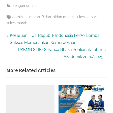
Pengumuman
Tags:
,
,
,
,
adminkes murah
Bidan
bidan murah
stikes kalbar
stikes murah
Navigasi
P
Keseruan HUT Republik Indonesia ke-79: Lomba
r
Sukses Memeriahkan Kemerdekaan!
pos
e
N
PKKMB STIKES Panca Bhakti Pontianak Tahun
v
e
Akademik 2024/2025
i
x
More Related Articles
o
t
u
P
s
o
P
s
o
t
s
:
t