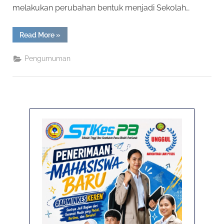
melakukan perubahan bentuk menjadi Sekolah…
“Penyerahan
Read More
»
SK
Perubahan
Bentuk
Pengumuman
Akbid
menjadi
STIKES”