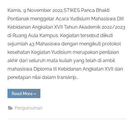
on
Kamis, 9 November 2022,STIKES Panca Bhakti
Pontianak menggelar Acara Yudisium Mahasiswa DIII
Kebidanan Angkatan XVII Tahun Akademik 2022/2023
di Ruang Aula Kampus. Kegiatan tersebut diikuti
sejumlah 43 Mahasiswa dengan mengikuti protokol
kesehatan Kegiatan Yudisium merupakan penilaian
akhir dari seluruh mata kuliah yang telah di ambil
mahasiswa Diploma III Kebidanan Angkatan XVII dan
penetapan nilai dalam transkrip…
“Yudisium
Read More
»
Ke-
XVII
AKBID
Pengumuman
Panca
Bhakti
Pontianak”