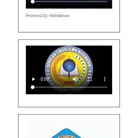
Promosi D3- Kebidanan