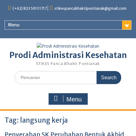
Skip
(+62) 823 5013 1717
stikespancabhaktipontianak@gmail.com
to
content
Menu
Prodi Administrasi Kesehatan
STIKES Panca Bhakti Pontianak
Search
for:
Menu
Tag:
langsung kerja
Penyerahan SK Perubahan Bentuk Akbid